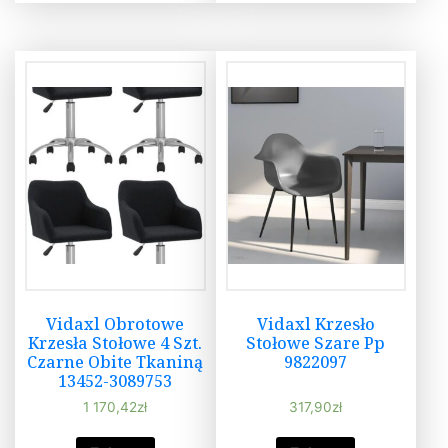
Vidaxl Obrotowe
Vidaxl Krzesło
Krzesła Stołowe 4 Szt.
Stołowe Szare Pp
Czarne Obite Tkaniną
9822097
13452-3089753
1 170,42
zł
317,90
zł