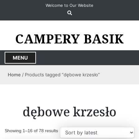
S
Welcome to Our Website
k
i
p
t
CAMPERY BASIK
o
c
o
MENU
n
t
Home
/ Products tagged “dębowe krzesło”
e
n
t
dębowe krzesło
Showing 1–16 of 78 results