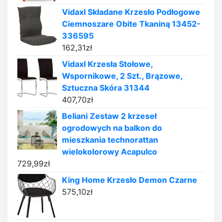
Vidaxl Składane Krzesło Podłogowe
Ciemnoszare Obite Tkaniną 13452-
336595
162,31
zł
Vidaxl Krzesła Stołowe,
Wspornikowe, 2 Szt., Brązowe,
Sztuczna Skóra 31344
407,70
zł
Beliani Zestaw 2 krzeseł
ogrodowych na balkon do
mieszkania technorattan
wielokolorowy Acapulco
729,99
zł
King Home Krzesło Demon Czarne
575,10
zł