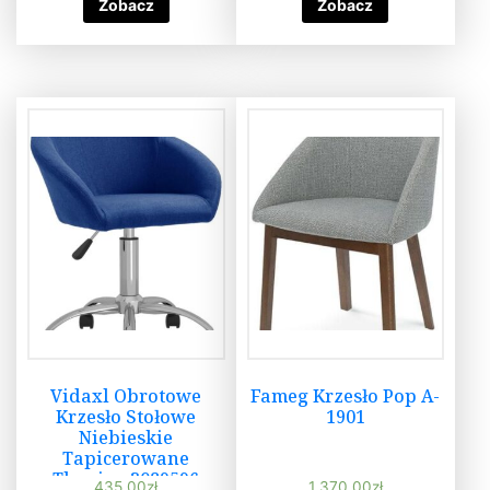
Zobacz
Zobacz
Vidaxl Obrotowe
Fameg Krzesło Pop A-
Krzesło Stołowe
1901
Niebieskie
Tapicerowane
Tkaniną 3089596
435,00
zł
1 370,00
zł