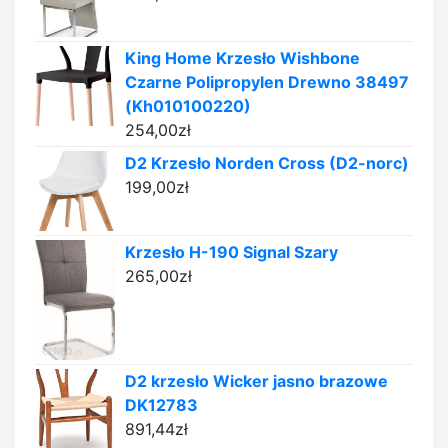
King Home Krzesło Wishbone
Czarne Polipropylen Drewno 38497
(Kh010100220)
254,00
zł
D2 Krzesło Norden Cross (D2-norc)
199,00
zł
Krzesło H-190 Signal Szary
265,00
zł
D2 krzesło Wicker jasno brazowe
DK12783
891,44
zł