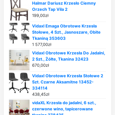
Halmar Dariusz Krzesło Ciemny
Orzech Tap Vila 2
199,00
zł
Vidaxl Emaga Obrotowe Krzesła
Stołowe, 4 Szt., Jasnoszare, Obite
Tkaniną 353603
1 577,00
zł
Vidaxl Obrotowe Krzesła Do Jadalni,
2 Szt., Żółte, Tkanina 32423
670,00
zł
Vidaxl Obrotowe Krzesła Stołowe 2
Szt. Czarne Aksamitne 13452-
334114
438,45
zł
vidaXL Krzesła do jadalni, 6 szt.,
czerwone wino, tapicerowane
tkaniną 278425