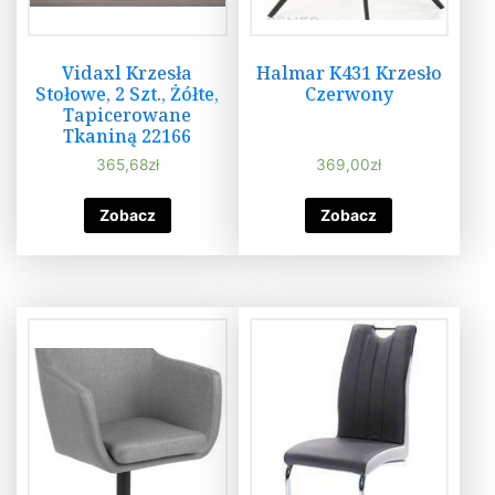
Vidaxl Krzesła
Halmar K431 Krzesło
Stołowe, 2 Szt., Żółte,
Czerwony
Tapicerowane
Tkaniną 22166
365,68
zł
369,00
zł
Zobacz
Zobacz