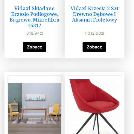
Vidaxl Składane
Vidaxl Krzesła 2 Szt
Krzesło Podłogowe,
Drewno Dębowe I
Brązowe, Mikrofibra
Aksamit Fioletowy
45317
318,94
zł
1 012,00
zł
Zobacz
Zobacz