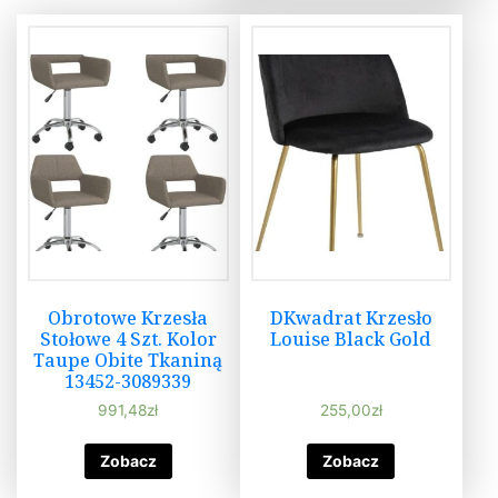
Obrotowe Krzesła
DKwadrat Krzesło
Stołowe 4 Szt. Kolor
Louise Black Gold
Taupe Obite Tkaniną
13452-3089339
991,48
zł
255,00
zł
Zobacz
Zobacz