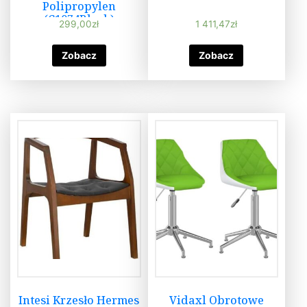
Polipropylen
(C1074Black)
299,00
zł
1 411,47
zł
Zobacz
Zobacz
Intesi Krzesło Hermes
Vidaxl Obrotowe