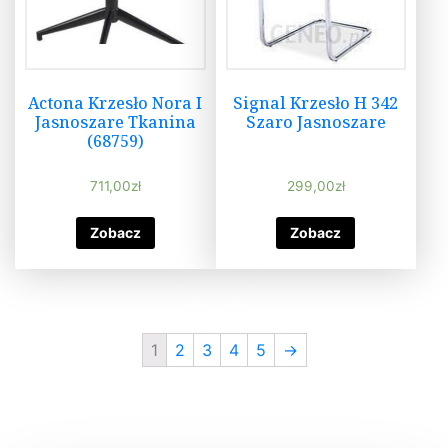
Actona Krzesło Nora I
Signal Krzesło H 342
Jasnoszare Tkanina
Szaro Jasnoszare
(68759)
711,00
zł
299,00
zł
Zobacz
Zobacz
1
2
3
4
5
→