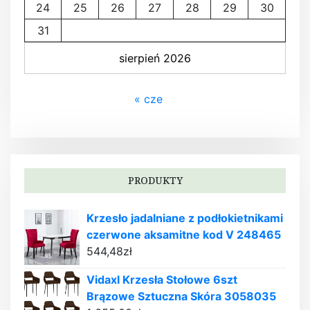
24
25
26
27
28
29
30
31
sierpień 2026
« cze
PRODUKTY
Krzesło jadalniane z podłokietnikami
czerwone aksamitne kod V 248465
544,48
zł
Vidaxl Krzesła Stołowe 6szt
Brązowe Sztuczna Skóra 3058035