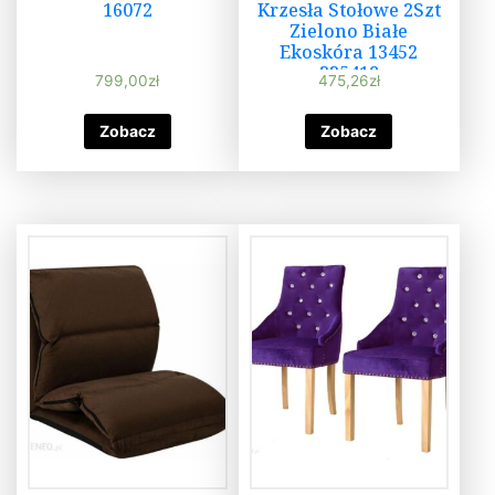
16072
Krzesła Stołowe 2Szt
Zielono Białe
Ekoskóra 13452
335418
799,00
zł
475,26
zł
Zobacz
Zobacz