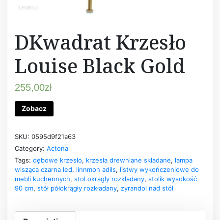
DKwadrat Krzesło
Louise Black Gold
255,00
zł
Zobacz
SKU:
0595d9f21a63
Category:
Actona
Tags:
dębowe krzesło
,
krzesła drewniane składane
,
lampa
wisząca czarna led
,
linnmon adils
,
listwy wykończeniowe do
mebli kuchennych
,
stol.okragly rozkladany
,
stolik wysokość
90 cm
,
stół półokrągły rozkładany
,
zyrandol nad stół