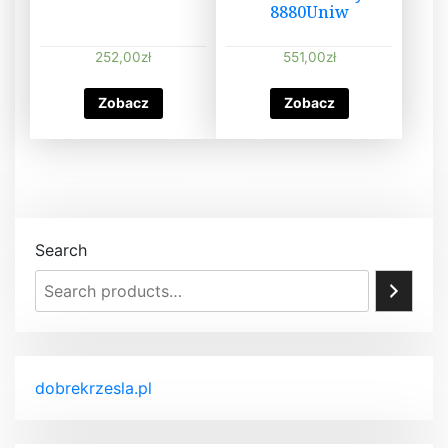
8880Uniw
252,00
zł
551,00
zł
Zobacz
Zobacz
Search
dobrekrzesla.pl