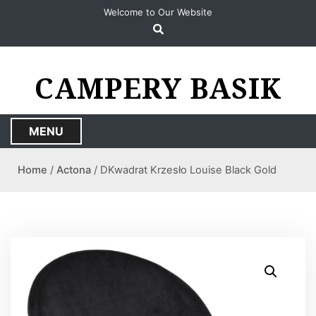
S
Welcome to Our Website
k
i
p
t
CAMPERY BASIK
o
c
o
MENU
n
t
Home
/
Actona
/ DKwadrat Krzesło Louise Black Gold
e
n
t