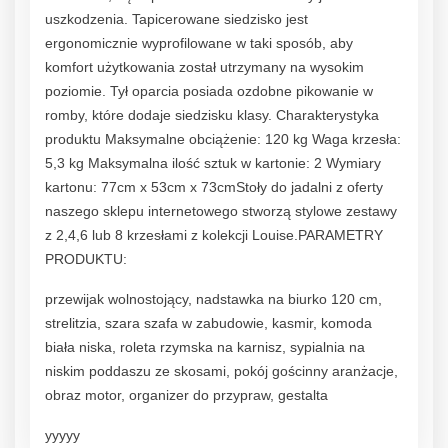
uszkodzenia. Tapicerowane siedzisko jest
ergonomicznie wyprofilowane w taki sposób, aby
komfort użytkowania został utrzymany na wysokim
poziomie. Tył oparcia posiada ozdobne pikowanie w
romby, które dodaje siedzisku klasy. Charakterystyka
produktu Maksymalne obciążenie: 120 kg Waga krzesła:
5,3 kg Maksymalna ilość sztuk w kartonie: 2 Wymiary
kartonu: 77cm x 53cm x 73cmStoły do jadalni z oferty
naszego sklepu internetowego stworzą stylowe zestawy
z 2,4,6 lub 8 krzesłami z kolekcji Louise.PARAMETRY
PRODUKTU:
przewijak wolnostojący, nadstawka na biurko 120 cm,
strelitzia, szara szafa w zabudowie, kasmir, komoda
biała niska, roleta rzymska na karnisz, sypialnia na
niskim poddaszu ze skosami, pokój gościnny aranżacje,
obraz motor, organizer do przypraw, gestalta
yyyyy