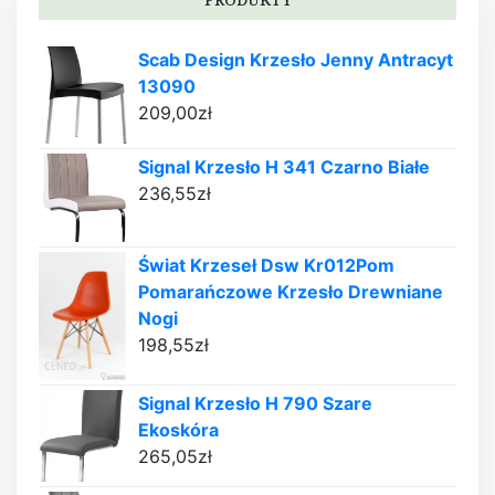
Scab Design Krzesło Jenny Antracyt
13090
209,00
zł
Signal Krzesło H 341 Czarno Białe
236,55
zł
Świat Krzeseł Dsw Kr012Pom
Pomarańczowe Krzesło Drewniane
Nogi
198,55
zł
Signal Krzesło H 790 Szare
Ekoskóra
265,05
zł