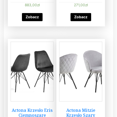
883,00
zł
271,00
zł
Zobacz
Zobacz
Actona Krzesło Eris
Actona Mitzie
Ciemnoszare
Krzesło Szary