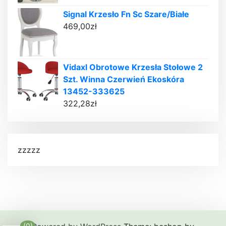
Signal Krzesło Fn Sc Szare/Białe
469,00
zł
Vidaxl Obrotowe Krzesła Stołowe 2
Szt. Winna Czerwień Ekoskóra
13452-333625
322,28
zł
zzzzz
(0)