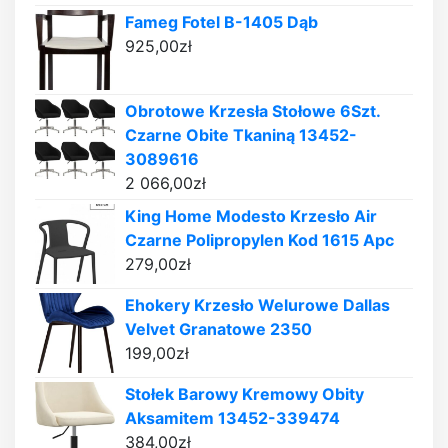
Fameg Fotel B-1405 Dąb
925,00
zł
Obrotowe Krzesła Stołowe 6Szt.
Czarne Obite Tkaniną 13452-
3089616
2 066,00
zł
King Home Modesto Krzesło Air
Czarne Polipropylen Kod 1615 Apc
279,00
zł
Ehokery Krzesło Welurowe Dallas
Velvet Granatowe 2350
199,00
zł
Stołek Barowy Kremowy Obity
Aksamitem 13452-339474
384,00
zł