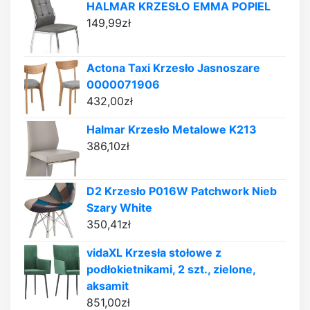
HALMAR KRZESŁO EMMA POPIEL
149,99
zł
Actona Taxi Krzesło Jasnoszare
0000071906
432,00
zł
Halmar Krzesło Metalowe K213
386,10
zł
D2 Krzesło P016W Patchwork Nieb
Szary White
350,41
zł
vidaXL Krzesła stołowe z
podłokietnikami, 2 szt., zielone,
aksamit
851,00
zł