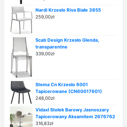
Nardi Krzesło Riva Białe 3855
259,00
zł
Scab Design Krzesło Glenda,
transparentne
339,00
zł
Stema Cn Krzesło 6001
Tapicerowane (CN60017601)
248,00
zł
Vidaxl Stołek Barowy Jasnoszary
Tapicerowany Aksamitem 2676762
316,83
zł