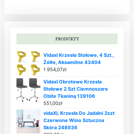
PRODUKTY
Vidaxl Krzesła Stołowe, 4 Szt.,
Żółte, Aksamitne 43404
1 954,07
zł
Vidaxl Obrotowe Krzesła
Stołowe 2 Szt Ciemnoszare
Obite Tkaniną 139106
551,00
zł
vidaXL Krzesła Do Jadalni 2szt
Czerwone Wino Sztuczna
Skóra 248936