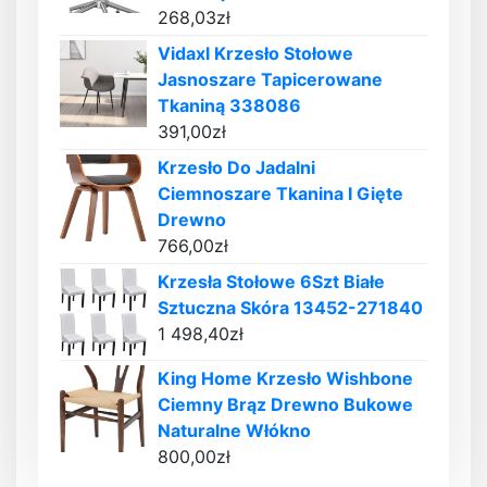
268,03
zł
Vidaxl Krzesło Stołowe
Jasnoszare Tapicerowane
Tkaniną 338086
391,00
zł
Krzesło Do Jadalni
Ciemnoszare Tkanina I Gięte
Drewno
766,00
zł
Krzesła Stołowe 6Szt Białe
Sztuczna Skóra 13452-271840
1 498,40
zł
King Home Krzesło Wishbone
Ciemny Brąz Drewno Bukowe
Naturalne Włókno
800,00
zł