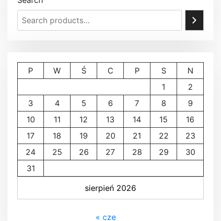
a
c
j
a
P
W
Ś
C
P
S
N
w
1
2
3
4
5
6
7
8
9
p
10
11
12
13
14
15
16
i
17
18
19
20
21
22
23
s
24
25
26
27
28
29
30
u
31
sierpień 2026
« cze