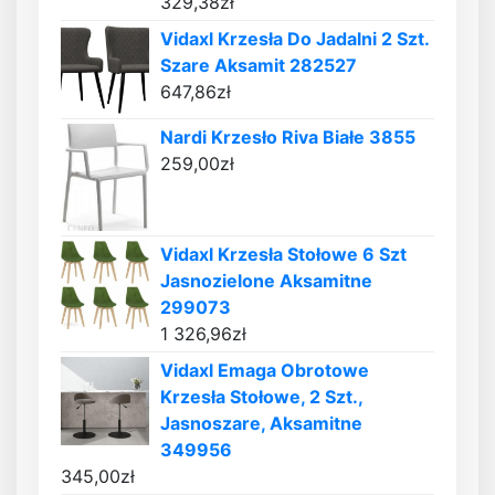
329,38
zł
Vidaxl Krzesła Do Jadalni 2 Szt.
Szare Aksamit 282527
647,86
zł
Nardi Krzesło Riva Białe 3855
259,00
zł
Vidaxl Krzesła Stołowe 6 Szt
Jasnozielone Aksamitne
299073
1 326,96
zł
Vidaxl Emaga Obrotowe
Krzesła Stołowe, 2 Szt.,
Jasnoszare, Aksamitne
349956
345,00
zł