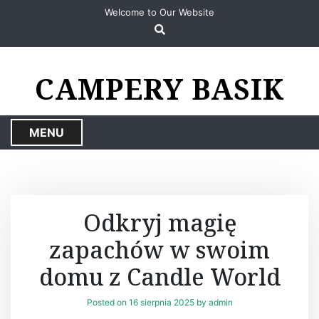
S
Welcome to Our Website
k
i
p
t
CAMPERY BASIK
o
c
o
MENU
n
t
e
n
t
Odkryj magię
zapachów w swoim
domu z Candle World
Posted on
16 sierpnia 2025
by
admin