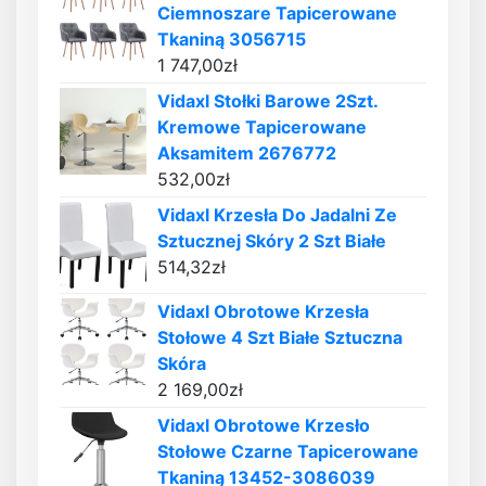
Ciemnoszare Tapicerowane
Tkaniną 3056715
1 747,00
zł
Vidaxl Stołki Barowe 2Szt.
Kremowe Tapicerowane
Aksamitem 2676772
532,00
zł
Vidaxl Krzesła Do Jadalni Ze
Sztucznej Skóry 2 Szt Białe
514,32
zł
Vidaxl Obrotowe Krzesła
Stołowe 4 Szt Białe Sztuczna
Skóra
2 169,00
zł
Vidaxl Obrotowe Krzesło
Stołowe Czarne Tapicerowane
Tkaniną 13452-3086039