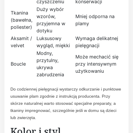
czyszczeniu
konserwacji
Duży wybór
Tkanina
wzorów,
Mniej odporna na
(bawełna,
przyjemna w
plamy
poliester)
dotyku
Aksamit /
Luksusowy
Wymaga delikatnej
velvet
wygląd, miękki
pielęgnacji
Modny,
Może mechacić się
przytulny,
Boucle
przy intensywnym
ukrywa
użytkowaniu
zabrudzenia
Do codziennej pielęgnacji wystarczy odkurzanie i punktowe
usuwanie plam zgodnie z instrukcją producenta. Przy
skórze naturalnej warto stosować specjalne preparaty, a
tkaniny impregnować, szczególnie jeśli w domu są dzieci
lub zwierzęta.
Kolor i styl