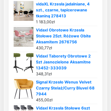
vidaXL Krzesła jadalniane, 4
szt., czarne, tapicerowane
tkaniną 278413
1 183,00
zł
Vidaxl Obrotowe Krzesła
Stołowe 2Szt. Różowe Obite
Aksamitem 2676756
430,77
zł
Vidaxl Taborety Obrotowe 2
Szt Jasnozielone Aksamitne
13452-333039
348,31
zł
Signal Krzesło Wenus Velvet
Czarny Stelaż/Curry Bluvel 68
7944
455,00
zł
Vidaxl Krzesła Stołowe 6szt