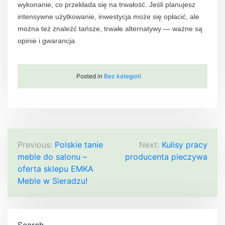
wykonanie, co przekłada się na trwałość. Jeśli planujesz
intensywne użytkowanie, inwestycja może się opłacić, ale
można też znaleźć tańsze, trwałe alternatywy — ważne są
opinie i gwarancja.
Posted in
Bez kategorii
N
Previous:
Polskie tanie
Next:
Kulisy pracy
meble do salonu –
producenta pieczywa
a
oferta sklepu EMKA
w
Meble w Sieradzu!
i
g
Search