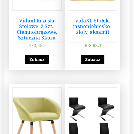
Vidaxl Krzesła
vidaXL Stołek,
Stołowe, 2 Szt.,
jasnoniebiesko-
Ciemnobrązowe,
złoty, aksamit
Sztuczna Skóra
55893
473,48
zł
103,83
zł
Zobacz
Zobacz