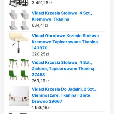
3 491,28
zł
Vidaxl Krzesła Stołowe, 4 Szt.,
Kremowe, Tkanina
684,41
zł
Vidaxl Obrotowe Krzesło Stołowe
Kremowe Tapicerowane Tkaniną
143870
320,25
zł
Vidaxl Krzesła Stołowe, 4 Szt.,
Zielone, Tapicerowane Tkaniną
37453
769,29
zł
Vidaxl Krzesła Do Jadalni, 2 Szt.,
Ciemnoszare, Tkanina I Gięte
Drewno 29667
1 636,18
zł