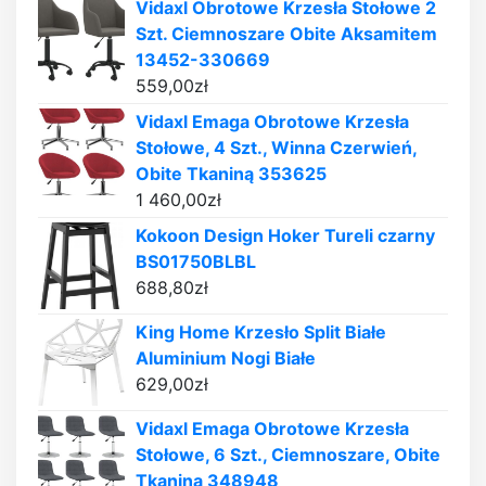
Vidaxl Obrotowe Krzesła Stołowe 2
Szt. Ciemnoszare Obite Aksamitem
13452-330669
559,00
zł
Vidaxl Emaga Obrotowe Krzesła
Stołowe, 4 Szt., Winna Czerwień,
Obite Tkaniną 353625
1 460,00
zł
Kokoon Design Hoker Tureli czarny
BS01750BLBL
688,80
zł
King Home Krzesło Split Białe
Aluminium Nogi Białe
629,00
zł
Vidaxl Emaga Obrotowe Krzesła
Stołowe, 6 Szt., Ciemnoszare, Obite
Tkaniną 348948