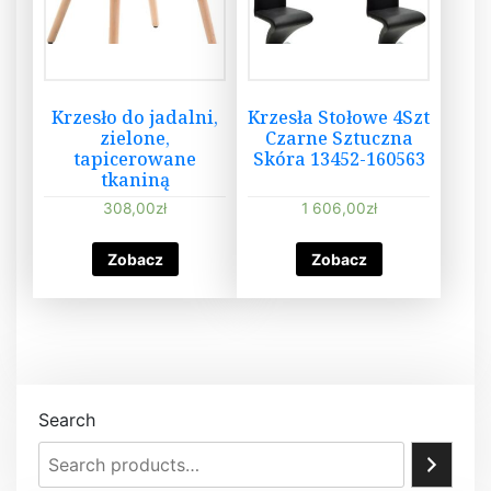
Krzesło do jadalni,
Krzesła Stołowe 4Szt
zielone,
Czarne Sztuczna
tapicerowane
Skóra 13452-160563
tkaniną
308,00
zł
1 606,00
zł
Zobacz
Zobacz
Search