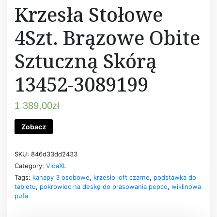
Krzesła Stołowe
4Szt. Brązowe Obite
Sztuczną Skórą
13452-3089199
1 389,00
zł
Zobacz
SKU:
846d33dd2433
Category:
VidaXL
Tags:
kanapy 3 osobowe
,
krzesło loft czarne
,
podstawka do
tabletu
,
pokrowiec na deskę do prasowania pepco
,
wiklinowa
pufa