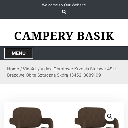
S
Welcome to Our Website
k
i
p
t
CAMPERY BASIK
o
c
o
MENU
n
t
Home
/
VidaXL
/ Vidaxl Obrotowe Krzesła Stołowe 4Szt.
e
Brązowe Obite Sztuczną Skórą 13452-3089199
n
t