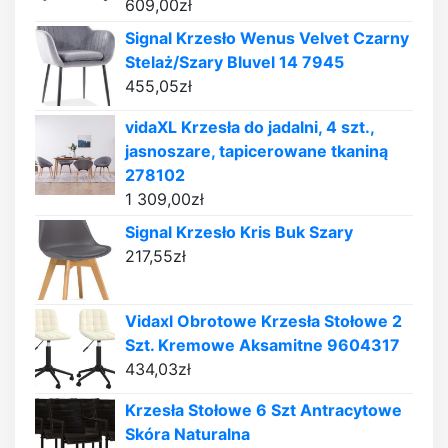
609,00
zł
Signal Krzesło Wenus Velvet Czarny
Stelaż/Szary Bluvel 14 7945
455,05
zł
vidaXL Krzesła do jadalni, 4 szt.,
jasnoszare, tapicerowane tkaniną
278102
1 309,00
zł
Signal Krzesło Kris Buk Szary
217,55
zł
Vidaxl Obrotowe Krzesła Stołowe 2
Szt. Kremowe Aksamitne 9604317
434,03
zł
Krzesła Stołowe 6 Szt Antracytowe
Skóra Naturalna