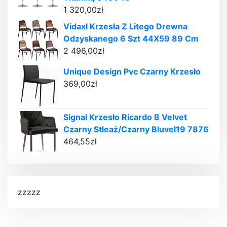
1 320,00
zł
Vidaxl Krzesła Z Litego Drewna
Odzyskanego 6 Szt 44X59 89 Cm
2 496,00
zł
Unique Design Pvc Czarny Krzesło
369,00
zł
Signal Krzesło Ricardo B Velvet
Czarny Stleaż/Czarny Bluvel19 7876
464,55
zł
zzzzz