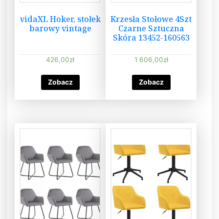
vidaXL Hoker, stołek
Krzesła Stołowe 4Szt
barowy vintage
Czarne Sztuczna
Skóra 13452-160563
426,00
zł
1 606,00
zł
Zobacz
Zobacz