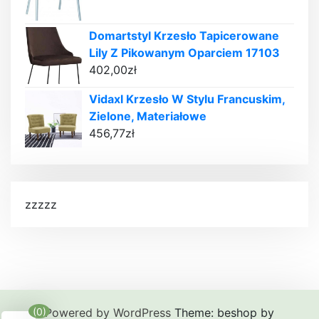
Domartstyl Krzesło Tapicerowane
Lily Z Pikowanym Oparciem 17103
402,00
zł
Vidaxl Krzesło W Stylu Francuskim,
Zielone, Materiałowe
456,77
zł
zzzzz
Powered by WordPress
Theme: beshop by
(0)