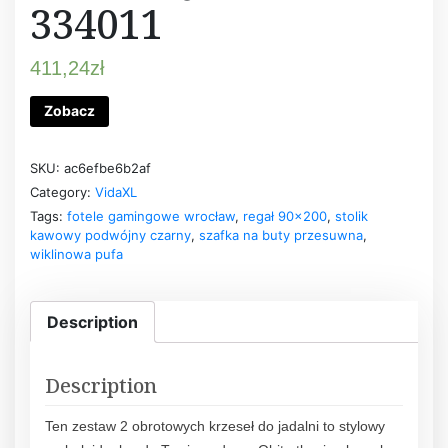
334011
411,24
zł
Zobacz
SKU:
ac6efbe6b2af
Category:
VidaXL
Tags:
fotele gamingowe wrocław
,
regał 90x200
,
stolik
kawowy podwójny czarny
,
szafka na buty przesuwna
,
wiklinowa pufa
Description
Description
Ten zestaw 2 obrotowych krzeseł do jadalni to stylowy