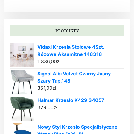
PRODUKTY
Vidaxl Krzesła Stołowe 4Szt.
Różowe Aksamitne 148318
1 836,00
zł
Signal Albi Velvet Czarny Jasny
Szary Tap.148
351,00
zł
Halmar Krzesło K429 34057
329,00
zł
Nowy Styl Krzesło Specjalistyczne
Werek Plus St26-Bl