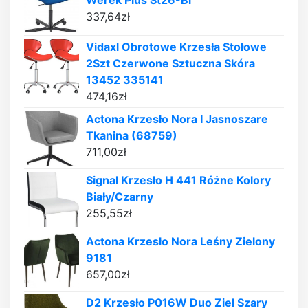
337,64
zł
Vidaxl Obrotowe Krzesła Stołowe
2Szt Czerwone Sztuczna Skóra
13452 335141
474,16
zł
Actona Krzesło Nora I Jasnoszare
Tkanina (68759)
711,00
zł
Signal Krzesło H 441 Różne Kolory
Biały/Czarny
255,55
zł
Actona Krzesło Nora Leśny Zielony
9181
657,00
zł
D2 Krzesło P016W Duo Ziel Szary