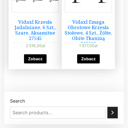
Vidaxl Krzesła
Vidaxl Emaga
Jadalniane, 6 Szt.,
Obrotowe Krzesła
Szare, Aksamitne
Stołowe, 4 Szt., Żółte,
27545
Obite Tkaniną
353606
2 516,00
zł
1 577,00
zł
Zobacz
Zobacz
Search