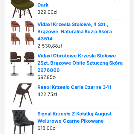
Dark
329,00
zł
Vidaxl Krzesła Stołowe, 4 Szt.,
Brązowe, Naturalna Kozia Skóra
43514
2 530,88
zł
Vidaxl Obrotowe Krzesła Stołowe
2Szt. Brązowe Obite Sztuczną Skórą
2676809
597,85
zł
Resol Krzesło Carla Czarne 341
422,75
zł
Signal Krzesło Z Kołatką August
Welurowe Czarne Pikowane
618,00
zł