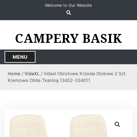
S
Welcome to Our Website
k
i
p
t
CAMPERY BASIK
o
c
o
MENU
n
t
Home
/
VidaXL
/ Vidaxl Obrotowe Krzesła Stołowe 2 Szt.
e
Kremowe Obite Tkaniną 13452-334011
n
t