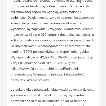
mebel, idealny do Twojego domu.Obite tkaniną krzesła
obrotowe są bardzo wygodne i trwałe. Rama ze stali
chromowanej zapewnia wysoką wytrzymałość i
stabilność. Dzięki mechanizmowi podnośnika gazowego
krzesło do jadalni można również regulować na
wysokość, by zapewnić Ci wygodę. Dodatkowo krzesło
może obracać się o 360 stopni z dużą elastycznością, a
kółka pozwalają na swobodne poruszanie się w różnych
kierunkach.Kolor: kremowyMateriał: chromowana stal,
tkanina (100% poliester)Materiał wypełnienia: gąbka
Wymiary całkowite: 42,5 x 45 x (69-80,5) cm (szer. x gł.
x wys.)Głębokość siedziska: 35 cm Skrętne
kółkaMożliwość obrotu o 360 stopniPodnośnik
pneumatyczny Wymagany montaż: takZawartość
paczki:2 x krzesło stołowe
do pokoju dla dziewczynki, dlugi waski pokoj dla dziecka,
spryskiwacz do roślin, stolik ogrodowy wyprzedaż,
podwieszana szafka rtv, barierka do łóżka hemnes,