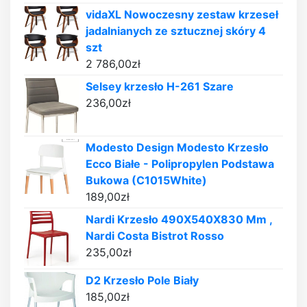
vidaXL Nowoczesny zestaw krzeseł
jadalnianych ze sztucznej skóry 4
szt
2 786,00
zł
Selsey krzesło H-261 Szare
236,00
zł
Modesto Design Modesto Krzesło
Ecco Białe - Polipropylen Podstawa
Bukowa (C1015White)
189,00
zł
Nardi Krzesło 490X540X830 Mm ,
Nardi Costa Bistrot Rosso
235,00
zł
D2 Krzesło Pole Biały
185,00
zł