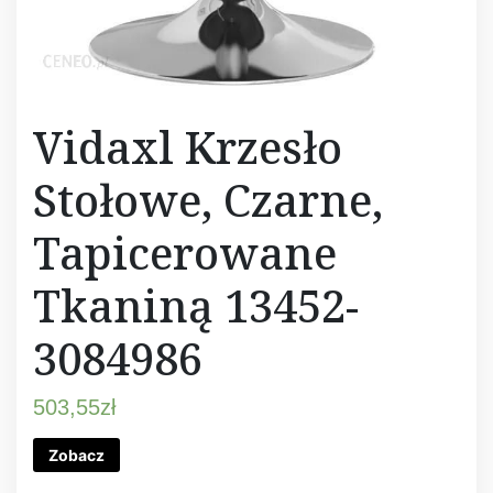
Vidaxl Krzesło
Stołowe, Czarne,
Tapicerowane
Tkaniną 13452-
3084986
503,55
zł
Zobacz