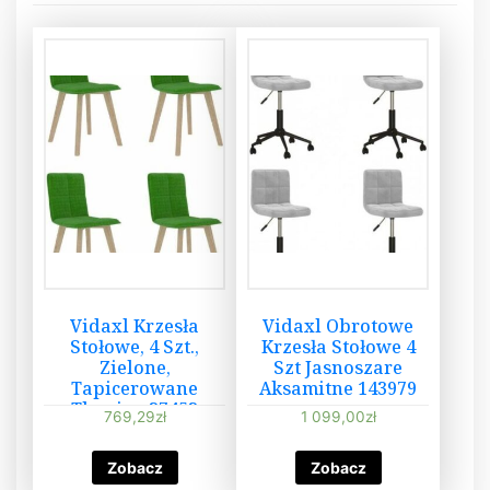
Vidaxl Krzesła
Vidaxl Obrotowe
Stołowe, 4 Szt.,
Krzesła Stołowe 4
Zielone,
Szt Jasnoszare
Tapicerowane
Aksamitne 143979
Tkaniną 37453
769,29
zł
1 099,00
zł
Zobacz
Zobacz