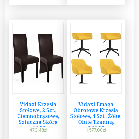
Vidaxl Krzesła
Vidaxl Emaga
Stołowe, 2 Szt.,
Obrotowe Krzesła
Ciemnobrązowe,
Stołowe, 4 Szt., Żółte,
Sztuczna Skóra
Obite Tkaniną
55893
353606
473,48
zł
1 577,00
zł