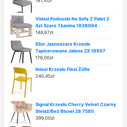
197,10
zł
Vidaxl Poduszki Na Sofę Z Palet 2
Szt Szare Tkanina 1838094
148,67
zł
Elior Jasnoszare Krzesło
Tapicerowane Jalons 2X 18907
178,00
zł
Intesi Krzesło Flexi Żółte
240,45
zł
Signal Krzesło Cherry Velvet Czarny
Stelaż/Beż Bluvel 28 7585
399,00
zł