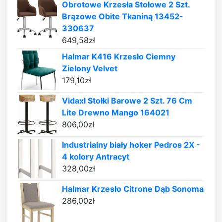
Obrotowe Krzesła Stołowe 2 Szt.
Brązowe Obite Tkaniną 13452-
330637
649,58
zł
Halmar K416 Krzesło Ciemny
Zielony Velvet
179,10
zł
Vidaxl Stołki Barowe 2 Szt. 76 Cm
Lite Drewno Mango 164021
806,00
zł
Industrialny biały hoker Pedros 2X -
4 kolory Antracyt
328,00
zł
Halmar Krzesło Citrone Dąb Sonoma
286,00
zł