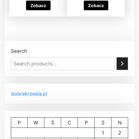
Zobacz
Zobacz
Search
dobrekrzesla.pl
P
W
Ś
C
P
S
N
1
2