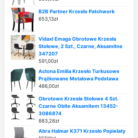
B2B Partner Krzesło Patchwork
653,13
zł
Vidaxl Emaga Obrotowe Krzesła
Stołowe, 2 Szt., Czarne, Aksamitne
347207
591,00
zł
Actona Emilia Krzesło Turkusowe
Prążkowane Metalowa Podstawa
486,00
zł
Obrotowe Krzesła Stołowe 4 Szt.
Czarne Obite Aksamitem 13452-
3086874
883,28
zł
Abra Halmar K371 Krzesło Popielaty