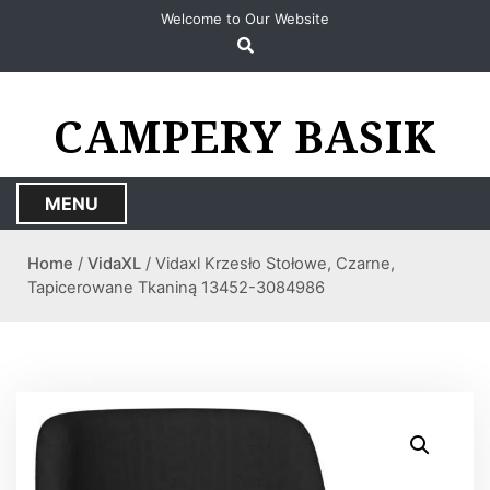
S
Welcome to Our Website
k
i
p
t
CAMPERY BASIK
o
c
o
MENU
n
t
Home
/
VidaXL
/ Vidaxl Krzesło Stołowe, Czarne,
e
Tapicerowane Tkaniną 13452-3084986
n
t