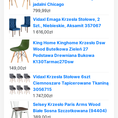
jadalni Chicago
799,99
zł
Vidaxl Emaga Krzesła Stołowe, 2
Szt., Niebieskie, Aksamit 357067
1 616,00
zł
King Home Kinghome Krzesło Dsw
Wood Butelkowa Zieleń 27
Podstawa Drewniana Bukowa
K130Tarmac27Dsw
149,00
zł
Vidaxl Krzesła Stołowe 6szt
Ciemnoszare Tapicerowane Tkaniną
3056715
1 747,00
zł
Selsey Krzesło Paris Arms Wood
Białe Sosna Szczotkowana (94404)
389,00
zł