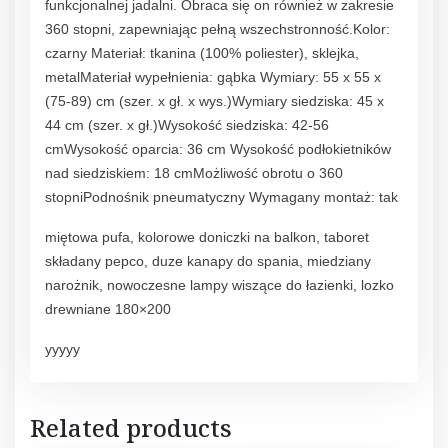
funkcjonalnej jadalni. Obraca się on również w zakresie
360 stopni, zapewniając pełną wszechstronność.Kolor:
czarny Materiał: tkanina (100% poliester), sklejka,
metalMateriał wypełnienia: gąbka Wymiary: 55 x 55 x
(75-89) cm (szer. x gł. x wys.)Wymiary siedziska: 45 x
44 cm (szer. x gł.)Wysokość siedziska: 42-56
cmWysokość oparcia: 36 cm Wysokość podłokietników
nad siedziskiem: 18 cmMożliwość obrotu o 360
stopniPodnośnik pneumatyczny Wymagany montaż: tak
miętowa pufa, kolorowe doniczki na balkon, taboret
składany pepco, duze kanapy do spania, miedziany
narożnik, nowoczesne lampy wiszące do łazienki, lozko
drewniane 180×200
yyyyy
Related products