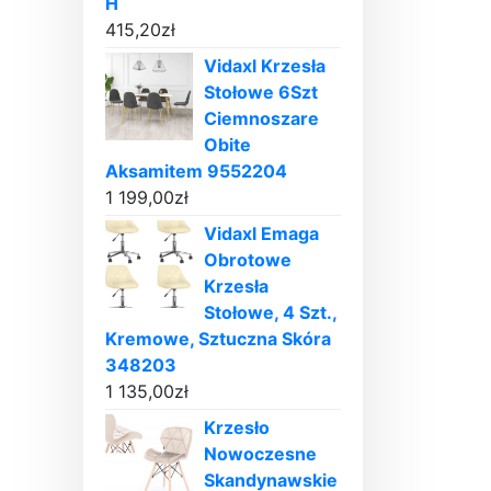
H
415,20
zł
Vidaxl Krzesła
Stołowe 6Szt
Ciemnoszare
Obite
Aksamitem 9552204
1 199,00
zł
Vidaxl Emaga
Obrotowe
Krzesła
Stołowe, 4 Szt.,
Kremowe, Sztuczna Skóra
348203
1 135,00
zł
Krzesło
Nowoczesne
Skandynawskie