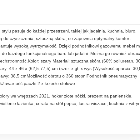
lu pasuje do każdej przestrzeni, takiej jak jadalnia, kuchnia, biuro,
atwą do czyszczenia, sztuczną skórą, co zapewnia optymalny komfort
arantuje wysoką wytrzymałość. Dzięki podnośnikowi gazowemu mebel 
 do każdego funkcjonalnego baru lub jadalni. Można go również obrac
echstronność.Kolor: szary Materiał: sztuczna skóra (60% poliuretan, 
y: 44 x 46 x (62,5-77,5) cm (szer. x gł. x wys.)Wysokość oparcia: 30,
tawy: 38,5 cmMożliwość obrotu o 360 stopniPodnośnik pneumatyczny
Zawartość paczki:2 x krzesło stołowe
kolory we wnętrzach 2021, hoker złote nóżki, prezent na panienskie,
etlenie łazienka, cerata na stół pepco, lustra wiszace, kuchnia z witry