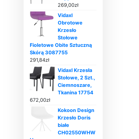
269,00
zł
Vidaxl
Obrotowe
Krzesło
Stołowe
Fioletowe Obite Sztuczną
Skórą 3087755
291,84
zł
Vidaxl Krzesła
Stołowe, 2 Szt.,
Ciemnoszare,
Tkanina 17754
672,00
zł
Kokoon Design
Krzesło Doris
białe
CH02550WHW