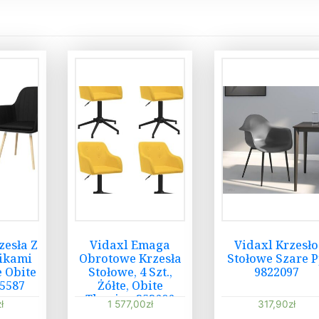
esła Z
Vidaxl Emaga
Vidaxl Krzesło
ikami
Obrotowe Krzesła
Stołowe Szare 
e Obite
Stołowe, 4 Szt.,
9822097
5587
Żółte, Obite
Tkaniną 353606
zł
1 577,00
zł
317,90
zł