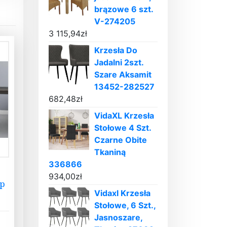
brązowe 6 szt.
V-274205
3 115,94
zł
Krzesła Do
Jadalni 2szt.
Szare Aksamit
13452-282527
682,48
zł
VidaXL Krzesła
Stołowe 4 Szt.
Czarne Obite
Tkaniną
336866
934,00
zł
Pp
Vidaxl Krzesła
Stołowe, 6 Szt.,
Jasnoszare,