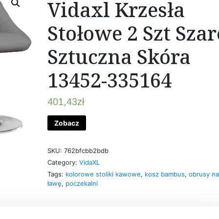
Vidaxl Krzesła
Stołowe 2 Szt Szar
Sztuczna Skóra
13452-335164
401,43
zł
Zobacz
SKU:
762bfcbb2bdb
Category:
VidaXL
Tags:
kolorowe stoliki kawowe
,
kosz bambus
,
obrusy n
ławę
,
poczekalni