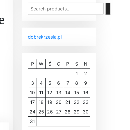
e
dobrekrzesla.pl
P
W
Ś
C
P
S
N
1
2
3
4
5
6
7
8
9
10
11
12
13
14
15
16
17
18
19
20
21
22
23
a
24
25
26
27
28
29
30
31