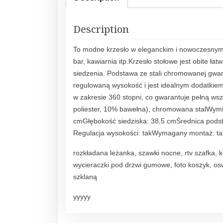
Description
To modne krzesło w eleganckim i nowoczesnym sty
bar, kawiarnia itp.Krzesło stołowe jest obite ł
siedzenia. Podstawa ze stali chromowanej gw
regulowaną wysokość i jest idealnym dodatkiem
w zakresie 360 stopni, co gwarantuje pełną wsz
poliester, 10% bawełna), chromowana stalWymiar
cmGłębokość siedziska: 38,5 cmŚrednica pods
Regulacja wysokości: takWymagany montaż: tak
rozkładana leżanka, szawki nocne, rtv szafka, 
wycieraczki pod drzwi gumowe, foto koszyk, oswi
szklaną
yyyyy