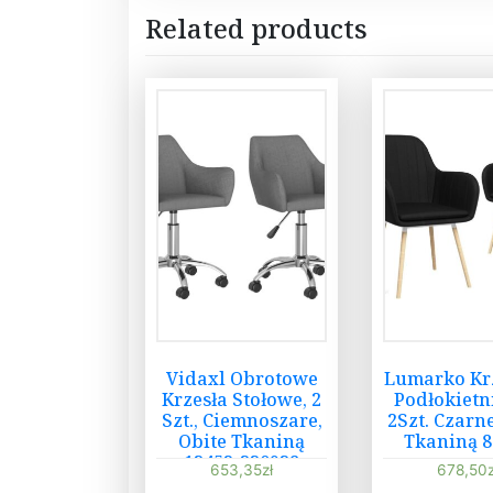
Related products
Vidaxl Obrotowe
Lumarko Krz
Krzesła Stołowe, 2
Podłokietn
Szt., Ciemnoszare,
2Szt. Czarn
Obite Tkaniną
Tkaniną 8
13452-330938
653,35
zł
678,50