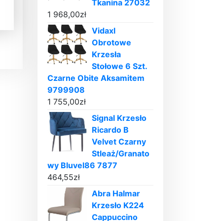
Tkanina 27032
1 968,00
zł
Vidaxl
Obrotowe
Krzesła
Stołowe 6 Szt.
Czarne Obite Aksamitem
9799908
1 755,00
zł
Signal Krzesło
Ricardo B
Velvet Czarny
Stleaż/Granato
wy Bluvel86 7877
464,55
zł
Abra Halmar
Krzesło K224
Cappuccino