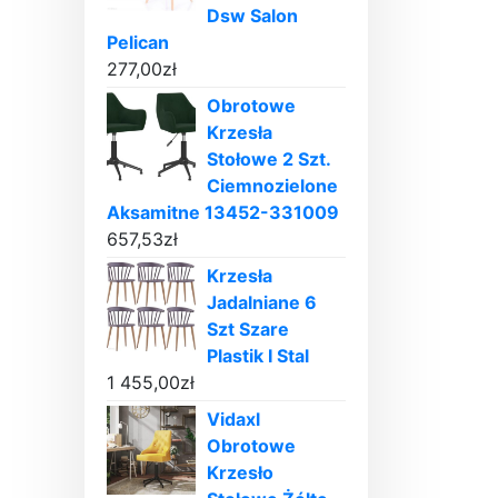
Dsw Salon
Pelican
277,00
zł
Obrotowe
Krzesła
Stołowe 2 Szt.
Ciemnozielone
Aksamitne 13452-331009
657,53
zł
Krzesła
Jadalniane 6
Szt Szare
Plastik I Stal
1 455,00
zł
Vidaxl
Obrotowe
Krzesło