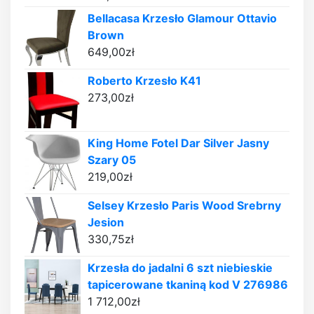
Bellacasa Krzesło Glamour Ottavio
Brown
649,00
zł
Roberto Krzesło K41
273,00
zł
King Home Fotel Dar Silver Jasny
Szary 05
219,00
zł
Selsey Krzesło Paris Wood Srebrny
Jesion
330,75
zł
Krzesła do jadalni 6 szt niebieskie
tapicerowane tkaniną kod V 276986
1 712,00
zł