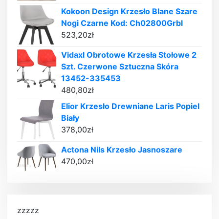
Kokoon Design Krzesło Blane Szare
Nogi Czarne Kod: Ch02800Grbl
523,20
zł
Vidaxl Obrotowe Krzesła Stołowe 2
Szt. Czerwone Sztuczna Skóra
13452-335453
480,80
zł
Elior Krzesło Drewniane Laris Popiel
Biały
378,00
zł
Actona Nils Krzesło Jasnoszare
470,00
zł
zzzzz