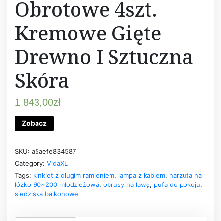
Obrotowe 4szt.
Kremowe Gięte
Drewno I Sztuczna
Skóra
1 843,00
zł
Zobacz
SKU:
a5aefe834587
Category:
VidaXL
Tags:
kinkiet z długim ramieniem
,
lampa z kablem
,
narzuta na
łóżko 90x200 młodzieżowa
,
obrusy na ławę
,
pufa do pokoju
,
siedziska balkonowe