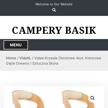
S
Welcome to Our Website
k
i
p
t
CAMPERY BASIK
o
c
o
MENU
n
t
Home
/
VidaXL
/ Vidaxl Krzesła Obrotowe 4szt. Kremowe
e
Gięte Drewno I Sztuczna Skóra
n
t