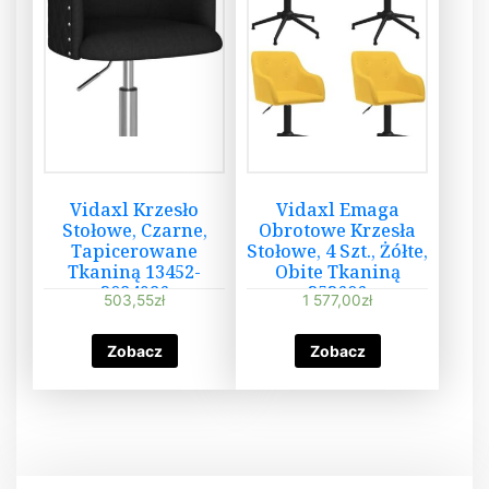
Vidaxl Krzesło
Vidaxl Emaga
Stołowe, Czarne,
Obrotowe Krzesła
Tapicerowane
Stołowe, 4 Szt., Żółte,
Tkaniną 13452-
Obite Tkaniną
3084986
353606
503,55
zł
1 577,00
zł
Zobacz
Zobacz