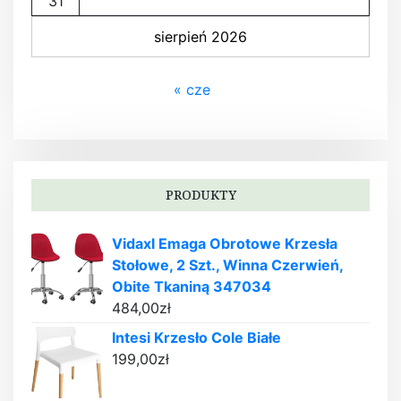
31
sierpień 2026
« cze
PRODUKTY
Vidaxl Emaga Obrotowe Krzesła
Stołowe, 2 Szt., Winna Czerwień,
Obite Tkaniną 347034
484,00
zł
Intesi Krzesło Cole Białe
199,00
zł