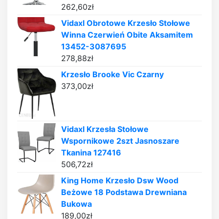
262,60
zł
Vidaxl Obrotowe Krzesło Stołowe
Winna Czerwień Obite Aksamitem
13452-3087695
278,88
zł
Krzesło Brooke Vic Czarny
373,00
zł
Vidaxl Krzesła Stołowe
Wspornikowe 2szt Jasnoszare
Tkanina 127416
506,72
zł
King Home Krzesło Dsw Wood
Beżowe 18 Podstawa Drewniana
Bukowa
189,00
zł