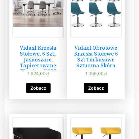
Vidaxl Krzesła
Vidaxl Obrotowe
Stołowe, 6 Szt.,
Krzesła Stołowe 6
Jasnoszare,
Szt Turkusowe
Tapicerowane
Sztuczna Skóra
Tkaniną 43357
1 624,00
zł
1 099,00
zł
Zobacz
Zobacz