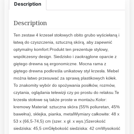
Description
Description
Ten zestaw 4 krzeseł stołowych obito grubo wyściełaną i
łatwą do czyszczenia, sztuczną skórą, aby zapewnić
optymalny komfort.Produkt ten prezentuje stylowy,
współczesny design. Siedzisko i zaokrąglone oparcie z
giętego drewna są ergonomiczne. Mocna rama z
giętego drewna podkreśla unikatowy styl krzesła. Mebel
można łatwo przesuwać za sprawą plastikowych kółek.
To znakomity wybór do spożywania posiłków, rozmów,
czytania, oglądania telewizji czy po prostu do relaksu.Te
krzesła stołowe są także proste w montażu.Kolor:
kremowy Materiał: sztuczna skóra (55% poliuretan, 45%
bawełna), sklejka, pianka, metalWymiary całkowite: 48 x
53 x (66,5-74,5) cm (szer. x gł. x wys.)Szerokość
siedziska: 45,5 cmGłębokość siedziska: 42 cmWysokość