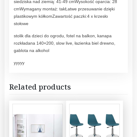
siedziska nad ziemią: 41-49 cmWysokość oparcia: 28
cmWymagany montaż: takŁatwe przesuwanie dzięki
plastikowym kółkomZawartość paczki:4 x krzesło
stołowe
stolik dla dzieci do ogrodu, fotel na balkon, kanapa
rozkładana 140×200, slow live, łazienka biel drewno,
gablota na alkohol
yyyyy
Related products