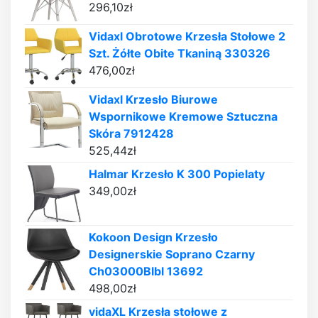
296,10
zł
Vidaxl Obrotowe Krzesła Stołowe 2
Szt. Żółte Obite Tkaniną 330326
476,00
zł
Vidaxl Krzesło Biurowe
Wspornikowe Kremowe Sztuczna
Skóra 7912428
525,44
zł
Halmar Krzesło K 300 Popielaty
349,00
zł
Kokoon Design Krzesło
Designerskie Soprano Czarny
Ch03000Blbl 13692
498,00
zł
vidaXL Krzesła stołowe z