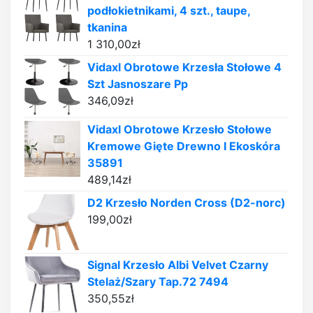
podłokietnikami, 4 szt., taupe,
tkanina
1 310,00
zł
Vidaxl Obrotowe Krzesła Stołowe 4
Szt Jasnoszare Pp
346,09
zł
Vidaxl Obrotowe Krzesło Stołowe
Kremowe Gięte Drewno I Ekoskóra
35891
489,14
zł
D2 Krzesło Norden Cross (D2-norc)
199,00
zł
Signal Krzesło Albi Velvet Czarny
Stelaż/Szary Tap.72 7494
350,55
zł