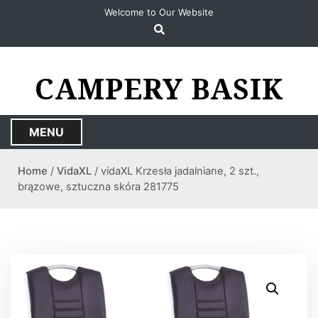
S
Welcome to Our Website
k
i
p
t
CAMPERY BASIK
o
c
o
MENU
n
t
Home
/
VidaXL
/ vidaXL Krzesła jadalniane, 2 szt.,
e
brązowe, sztuczna skóra 281775
n
t