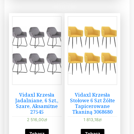
Vidaxl Krzesła
Vidaxl Krzesła
Jadalniane, 6 Szt.,
Stołowe 6 Szt Żółte
Szare, Aksamitne
Tapicerowane
27545
Tkaniną 3068680
2 516,00
zł
1 813,18
zł
Zobacz
Zobacz