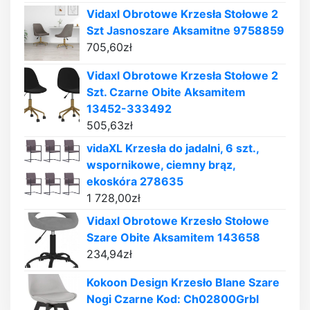
Vidaxl Obrotowe Krzesła Stołowe 2
Szt Jasnoszare Aksamitne 9758859
705,60
zł
Vidaxl Obrotowe Krzesła Stołowe 2
Szt. Czarne Obite Aksamitem
13452-333492
505,63
zł
vidaXL Krzesła do jadalni, 6 szt.,
wspornikowe, ciemny brąz,
ekoskóra 278635
1 728,00
zł
Vidaxl Obrotowe Krzesło Stołowe
Szare Obite Aksamitem 143658
234,94
zł
Kokoon Design Krzesło Blane Szare
Nogi Czarne Kod: Ch02800Grbl