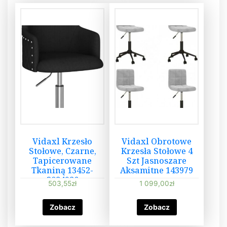
Vidaxl Krzesło
Vidaxl Obrotowe
Stołowe, Czarne,
Krzesła Stołowe 4
Tapicerowane
Szt Jasnoszare
Tkaniną 13452-
Aksamitne 143979
3084986
503,55
zł
1 099,00
zł
Zobacz
Zobacz