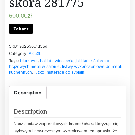
skóra 281775
600,00
zł
Zobacz
SKU:
9d2550c1d5bd
Category:
VidaXL
Tags:
biurkowe
,
haki do wieszania
,
jaki kolor ścian do
brązowych mebli w salonie
,
listwy wykończeniowe do mebli
kuchennych
,
luzko
,
materace do sypialni
Description
Description
Nasz zestaw wspornikowych krzeseł charakteryzuje się
stylowym i nowoczesnym wzornictwem, co sprawia, że