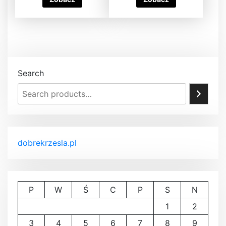
Search
dobrekrzesla.pl
P
W
Ś
C
P
S
N
1
2
3
4
5
6
7
8
9