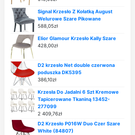
Signal Krzesło Z Kołatką August
Welurowe Szare Pikowane
588,05
zł
Elior Glamour Krzesło Kally Szare
428,00
zł
D2 krzesło Net double czerwona
poduszka DK5395
386,10
zł
Krzesła Do Jadalni 6 Szt Kremowe
Tapicerowane Tkaniną 13452-
277099
2 409,76
zł
D2 Krzesło P016W Duo Czer Szare
White (84807)