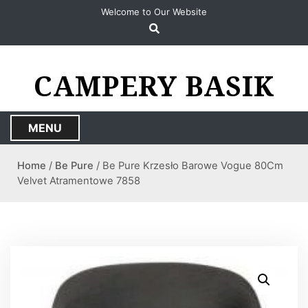
S
Welcome to Our Website
k
i
p
t
CAMPERY BASIK
o
c
o
MENU
n
t
Home
/
Be Pure
/ Be Pure Krzesło Barowe Vogue 80Cm
e
Velvet Atramentowe 7858
n
t