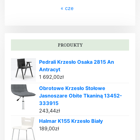
« cze
PRODUKTY
Pedrali Krzesło Osaka 2815 An
Antracyt
1 692,00
zł
Obrotowe Krzesło Stołowe
Jasnoszare Obite Tkaniną 13452-
333915
243,44
zł
Halmar K155 Krzesło Biały
189,00
zł