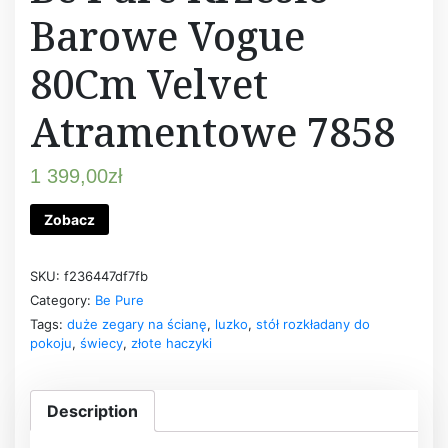
Barowe Vogue
80Cm Velvet
Atramentowe 7858
1 399,00
zł
Zobacz
SKU:
f236447df7fb
Category:
Be Pure
Tags:
duże zegary na ścianę
,
luzko
,
stół rozkładany do
pokoju
,
świecy
,
złote haczyki
Description