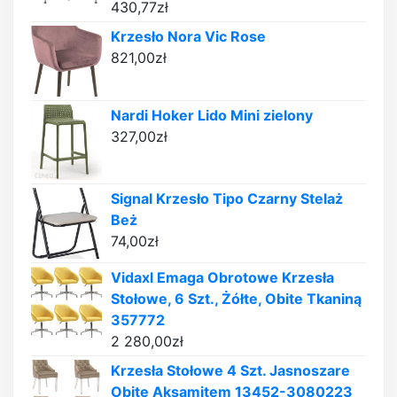
430,77
zł
Krzesło Nora Vic Rose
821,00
zł
Nardi Hoker Lido Mini zielony
327,00
zł
Signal Krzesło Tipo Czarny Stelaż
Beż
74,00
zł
Vidaxl Emaga Obrotowe Krzesła
Stołowe, 6 Szt., Żółte, Obite Tkaniną
357772
2 280,00
zł
Krzesła Stołowe 4 Szt. Jasnoszare
Obite Aksamitem 13452-3080223