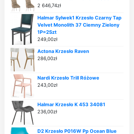
2 646,74
zł
Halmar Sylwek1 Krzesło Czarny Tap
Velvet Monolith 37 Ciemny Zielony
1P=2Szt
249,00
zł
Actona Krzesło Raven
286,00
zł
Nardi Krzesło Trill Różowe
243,00
zł
Halmar Krzesło K 453 34081
236,00
zł
D2 Krzesło P016W Pp Ocean Blue