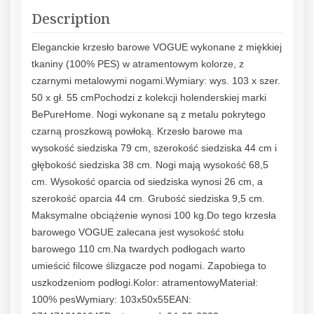
Description
Eleganckie krzesło barowe VOGUE wykonane z miękkiej
tkaniny (100% PES) w atramentowym kolorze, z
czarnymi metalowymi nogami.Wymiary: wys. 103 x szer.
50 x gł. 55 cmPochodzi z kolekcji holenderskiej marki
BePureHome. Nogi wykonane są z metalu pokrytego
czarną proszkową powłoką. Krzesło barowe ma
wysokość siedziska 79 cm, szerokość siedziska 44 cm i
głębokość siedziska 38 cm. Nogi mają wysokość 68,5
cm. Wysokość oparcia od siedziska wynosi 26 cm, a
szerokość oparcia 44 cm. Grubość siedziska 9,5 cm.
Maksymalne obciążenie wynosi 100 kg.Do tego krzesła
barowego VOGUE zalecana jest wysokość stołu
barowego 110 cm.Na twardych podłogach warto
umieścić filcowe ślizgacze pod nogami. Zapobiega to
uszkodzeniom podłogi.Kolor: atramentowyMateriał:
100% pesWymiary: 103x50x55EAN: