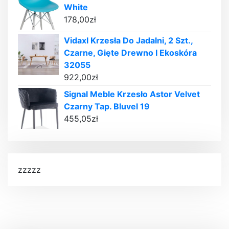
White
178,00
zł
Vidaxl Krzesła Do Jadalni, 2 Szt.,
Czarne, Gięte Drewno I Ekoskóra
32055
922,00
zł
Signal Meble Krzesło Astor Velvet
Czarny Tap. Bluvel 19
455,05
zł
zzzzz