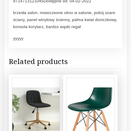
8714713121045Dostępne od: 04-02-2022
krzesła salon, nowoczesne okno w salonie, pokój szare
ściany, panel winylowy ścienny, palma kwiat doniczkowy,
konsola korytarz, bardzo wąski regał
yyyyy
Related products