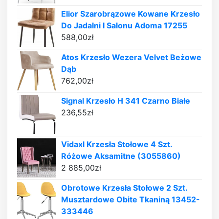
Elior Szarobrązowe Kowane Krzesło
Do Jadalni I Salonu Adoma 17255
588,00
zł
Atos Krzesło Wezera Velvet Beżowe
Dąb
762,00
zł
Signal Krzesło H 341 Czarno Białe
236,55
zł
Vidaxl Krzesła Stołowe 4 Szt.
Różowe Aksamitne (3055860)
2 885,00
zł
Obrotowe Krzesła Stołowe 2 Szt.
Musztardowe Obite Tkaniną 13452-
333446