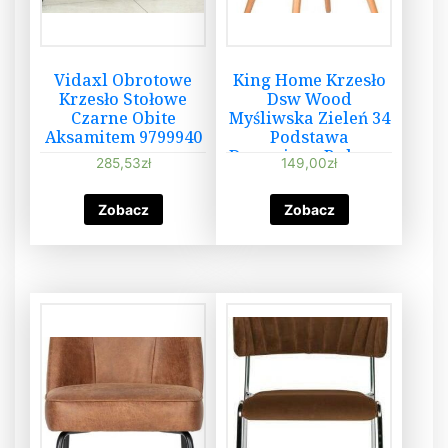
Vidaxl Obrotowe
King Home Krzesło
Krzesło Stołowe
Dsw Wood
Czarne Obite
Myśliwska Zieleń 34
Aksamitem 9799940
Podstawa
Drewniana Bukowa
285,53
zł
149,00
zł
Zobacz
Zobacz